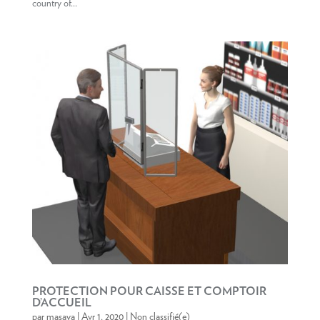
country of...
PROTECTION POUR CAISSE ET COMPTOIR
D’ACCUEIL
par
masaya
|
Avr 1, 2020
|
Non classifié(e)