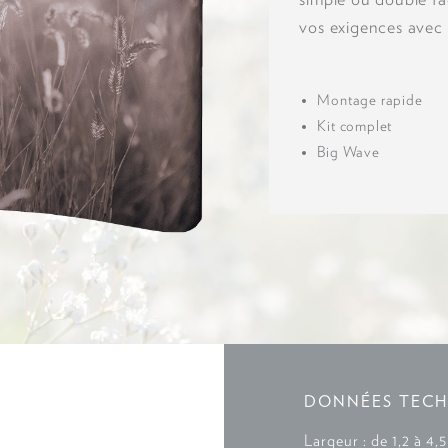
simple ou double f
vos exigences avec l
Montage rapide
Kit complet
Big Wave
DONNÉES TECH
Largeur : de 1,2 à 4,