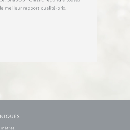
ace. SnapUp® Classic répond à toutes
e meilleur rapport qualité-prix.
NIQUES
5 mètres.